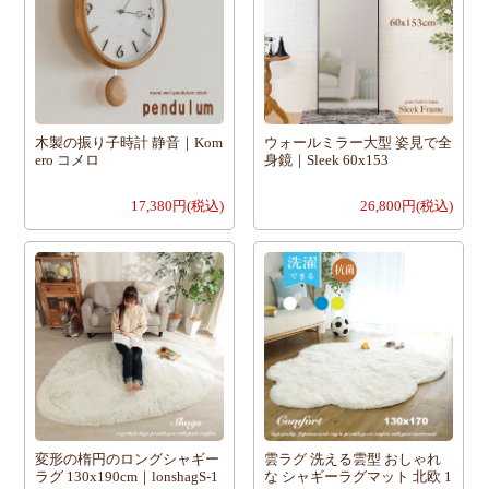
木製の振り子時計 静音｜Kom
ウォールミラー大型 姿見で全
ero コメロ
身鏡｜Sleek 60x153
17,380円(税込)
26,800円(税込)
変形の楕円のロングシャギー
雲ラグ 洗える雲型 おしゃれ
ラグ 130x190cm｜lonshagS-1
な シャギーラグマット 北欧 1