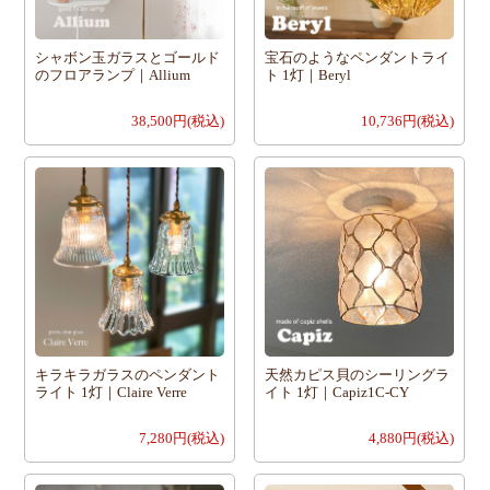
シャボン玉ガラスとゴールド
宝石のようなペンダントライ
のフロアランプ｜Allium
ト 1灯｜Beryl
38,500円(税込)
10,736円(税込)
キラキラガラスのペンダント
天然カピス貝のシーリングラ
ライト 1灯｜Claire Verre
イト 1灯｜Capiz1C-CY
7,280円(税込)
4,880円(税込)