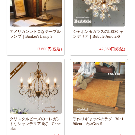
アメリカンレトロなテーブル
シャボン玉ガラスのLEDシャ
ランプ｜Banker's Lamp S
ンデリア｜Bubble Aurora-6
17,600円(税込)
42,350円(税込)
クリスタルビーズのエレガン
手作りギャッベのラグ 130×1
トなシャンデリア 6灯｜Choc
90cm｜AyaGab-S
olat