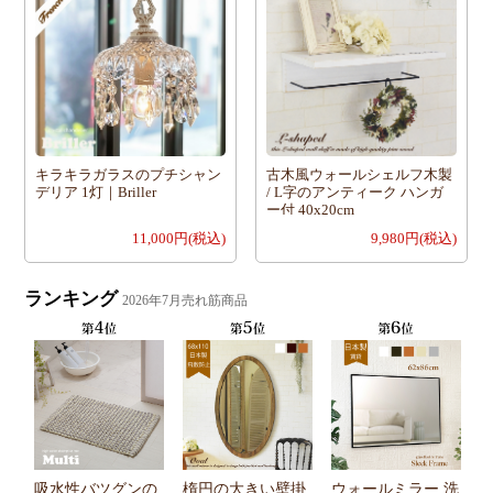
キラキラガラスのプチシャン
古木風ウォールシェルフ木製
デリア 1灯｜Briller
/ L字のアンティーク ハンガ
ー付 40x20cm
11,000円(税込)
9,980円(税込)
ランキング
2026年7月売れ筋商品
かわいいアンティ
の
楕円の大きい壁掛
ウォールミラー 洗