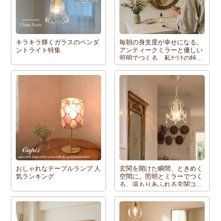
キラキラ輝くガラスのペンダ
毎朝の身支度が幸せになる。
ントライト特集
アンティークミラーと優しい
照明でつくる、私だけの特別
な洗面所・メイクスペース
おしゃれなテーブルランプ 人
玄関を開けた瞬間、ときめく
気ランキング
空間に。照明とミラーでつく
る、温もりあふれる玄関コー
ディネート術