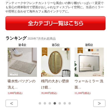
アンティークやフレンチカントリーな風合いの飾り棚がいっぱい！賃貸で
も安心の簡単取付で壁面がおしゃれなディスプレイ空間に。当店のミラー
や照明と合わせて海外カフェ風のインテリアに。
ランキング
2026年7月売れ筋商品
かわいいアンティ
の
楕円の大きい壁掛
ウォールミラー 洗
ーク...
け鏡...
面...
型
9,900円(税込)
39,800円(税込)
15,200円(税込)
26