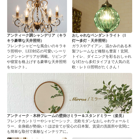
アンティーク調シャンデリア（キラ
おしゃれなペンダントライト（1
キラ豪華な天井照明）
灯〜多灯・天井照明）
フレンチシャビーな風合いのキラキ
ガラスやアイアン、温かみのある木
ラ照明や、LED対応の可愛いシーリ
製フレームなど種類も豊富！玄関、
ングシャンデリアが満載。リビング
トイレ、ダイニングを彩るおしゃれ
や寝室を格上げする豪華な天井照明
な1灯から多灯タイプまで人気の北
をセレクト。
欧・レトロ照明がたくさん！
アンティーク・木枠フレームの壁掛けミラー＆スタンドミラー（姿見）
フレンチカントリーやシャビーシック、北欧モダンなおしゃれウォールミ
ラー、全身鏡が勢揃い！ほぼ全てが安心の日本製。賃貸の洗面所や玄関に
も簡単な取付で素敵なインテリアに。