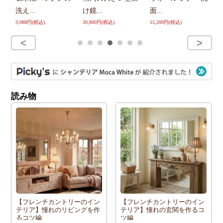
ーク...
け鏡...
面...
型
9,900円(税込)
39,800円(税込)
15,200円(税込)
26
読み物
【フレンチカントリーのイン
【フレンチカントリーのイン
テリア】憧れのリビングを作
テリア】憧れの玄関を作るコ
るコツ編
ツ編