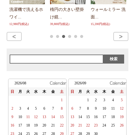
楕円の大きい壁掛
ウォールミラー 洗
シ
洗濯機で洗えるホ
ー
け鏡...
面...
ワイ...
9,
39,800円(税込)
15,200円(税込)
12,980円(税込)
2026/08
2026/09
日
月
火
水
木
金
土
日
月
火
水
木
金
土
1
1
2
3
4
5
2
3
4
5
6
7
8
6
7
8
9
10
11
12
9
10
11
12
13
14
15
13
14
15
16
17
18
19
16
17
18
19
20
21
22
20
21
22
23
24
25
26
23
24
25
26
27
28
29
27
28
29
30