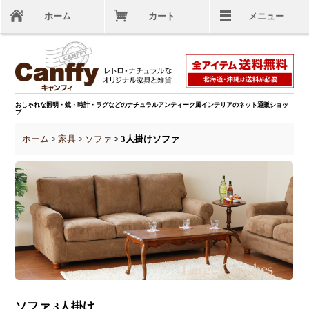
ホーム
カート
メニュー
おしゃれな照明・鏡・時計・ラグなどのナチュラルアンティーク風インテリアのネット通販ショッ
プ
ホーム
>
家具
>
ソファ
> 3人掛けソファ
ソファ 3人掛け