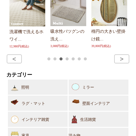
吸水性バツグンの
楕円の大きい壁掛
シ
洗濯機で洗えるホ
洗え...
け鏡...
面
ワイ...
3,088円(税込)
39,800円(税込)
15
12,980円(税込)
カテゴリー
照明
ミラー
ラグ・マット
壁面インテリア
インテリア雑貨
生活雑貨
家具
読み物