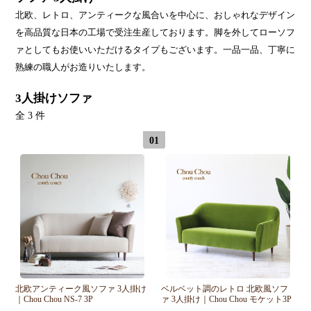
北欧、レトロ、アンティークな風合いを中心に、おしゃれなデザイン
を高品質な日本の工場で受注生産しております。脚を外してローソフ
ァとしてもお使いいただけるタイプもございます。一品一品、丁寧に
熟練の職人がお造りいたします。
3人掛けソファ
全 3 件
01
北欧アンティーク風ソファ 3人掛け
ベルベット調のレトロ 北欧風ソフ
｜Chou Chou NS-7 3P
ァ 3人掛け｜Chou Chou モケット3P