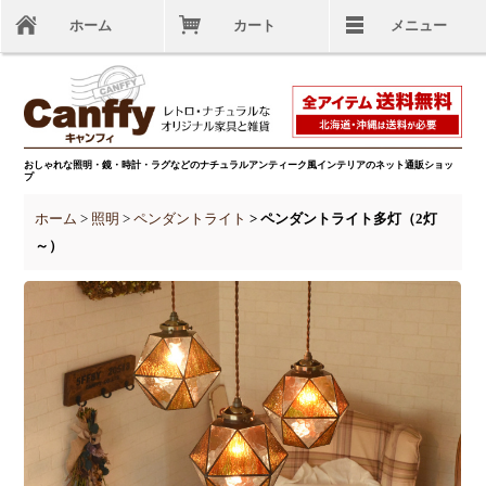
ホーム
カート
メニュー
おしゃれな照明・鏡・時計・ラグなどのナチュラルアンティーク風インテリアのネット通販ショッ
プ
ホーム
>
照明
>
ペンダントライト
> ペンダントライト多灯（2灯
～）