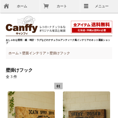
ホーム
カート
メニュー
おしゃれな照明・鏡・時計・ラグなどのナチュラルアンティーク風インテリアのネット通販ショッ
プ
ホーム
>
壁面インテリア
>
壁掛けフック
壁掛けフック
全 3 件
01