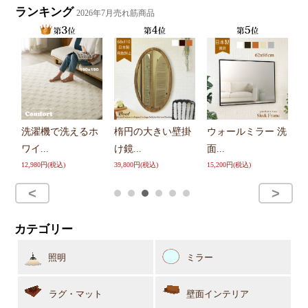
ランキング
2026年7月売れ筋商品
楕円の大きい壁掛
ウォールミラー 洗
シ
洗濯機で洗えるホ
ー
け鏡...
面...
ワイ...
9,
39,800円(税込)
15,200円(税込)
12,980円(税込)
カテゴリー
照明
ミラー
ラグ・マット
壁面インテリア