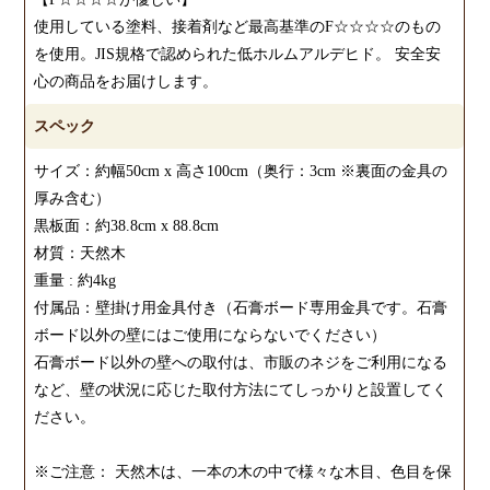
使用している塗料、接着剤など最高基準のF☆☆☆☆のもの
を使用。JIS規格で認められた低ホルムアルデヒド。 安全安
心の商品をお届けします。
スペック
サイズ：約幅50cm x 高さ100cm（奥行：3cm ※裏面の金具の
厚み含む）
黒板面：約38.8cm x 88.8cm
材質：天然木
重量 : 約4kg
付属品：壁掛け用金具付き（石膏ボード専用金具です。石膏
ボード以外の壁にはご使用にならないでください）
石膏ボード以外の壁への取付は、市販のネジをご利用になる
など、壁の状況に応じた取付方法にてしっかりと設置してく
ださい。
※ご注意： 天然木は、一本の木の中で様々な木目、色目を保