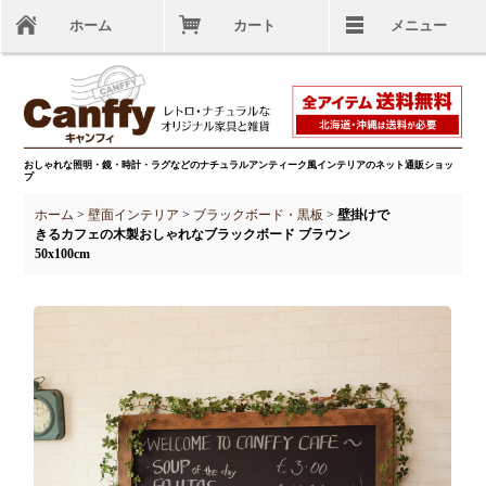
ホーム
カート
メニュー
おしゃれな照明・鏡・時計・ラグなどのナチュラルアンティーク風インテリアのネット通販ショッ
プ
ホーム
>
壁面インテリア
>
ブラックボード・黒板
>
壁掛けで
きるカフェの木製おしゃれなブラックボード ブラウン
50x100cm