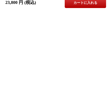
23,800
円 (税込)
カートに入れる
お問合せはこちら
株式会社Canffy（キャンフィ）
info@canffy.com
06-7493-2219
※お電話でのお問合せ受付時間
平日 10:00～12:00 13:00～17:00
誠に恐縮ではございますが、お電話は上記時間内にお願い致します。