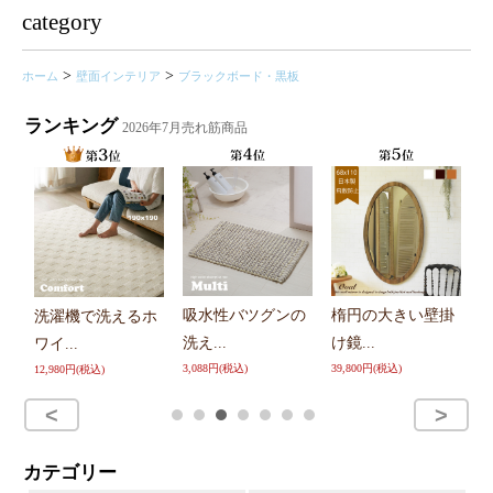
category
>
>
ホーム
壁面インテリア
ブラックボード・黒板
ランキング
2026年7月売れ筋商品
吸水性バツグンの
楕円の大きい壁掛
ウォールミラー 洗
ホ
ー
洗え...
け鏡...
面...
9,
3,088円(税込)
39,800円(税込)
15,200円(税込)
カテゴリー