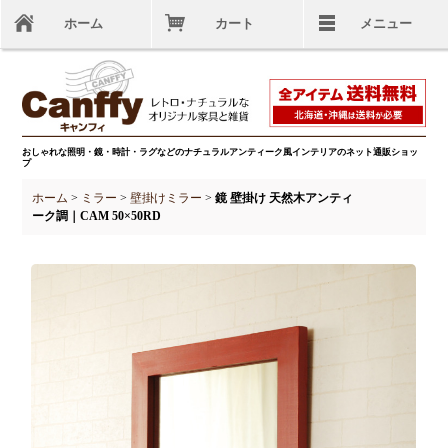
ホーム
カート
メニュー
おしゃれな照明・鏡・時計・ラグなどのナチュラルアンティーク風インテリアのネット通販ショッ
プ
ホーム
>
ミラー
>
壁掛けミラー
>
鏡 壁掛け 天然木アンティ
ーク調｜CAM 50×50RD