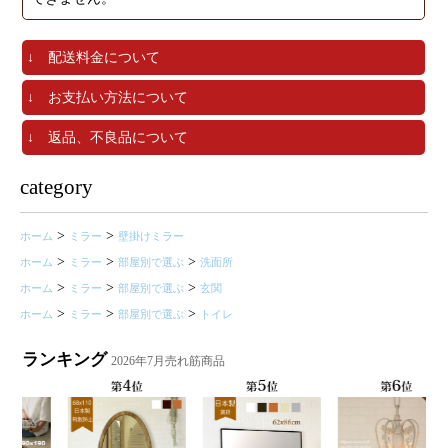
↓ 配送料金について
↓ お支払い方法について
↓ 返品、不良品について
category
>
>
ホーム
ミラー
壁掛けミラー
>
>
>
ホーム
ミラー
部屋別で選ぶ
洗面所
>
>
>
ホーム
ミラー
部屋別で選ぶ
玄関
>
>
>
ホーム
ミラー
部屋別で選ぶ
トイレ
ランキング
2026年7月売れ筋商品