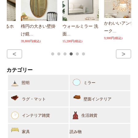
かわいいアンティ
楕円の大きい壁掛
ウォールミラー 洗
ホ
ーク...
け鏡...
面...
型 
9,900円(税込)
39,800円(税込)
15,200円(税込)
26
カテゴリー
照明
ミラー
ラグ・マット
壁面インテリア
インテリア雑貨
生活雑貨
家具
読み物