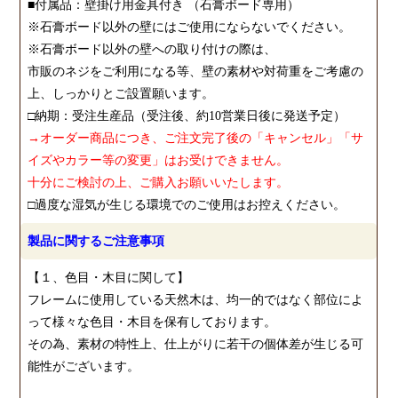
■付属品：壁掛け用金具付き （石膏ボード専用）
※石膏ボード以外の壁にはご使用にならないでください。
※石膏ボード以外の壁への取り付けの際は、
市販のネジをご利用になる等、壁の素材や対荷重をご考慮の
上、しっかりとご設置願います。
□納期：受注生産品（受注後、約10営業日後に発送予定）
→オーダー商品につき、ご注文完了後の「キャンセル」「サ
イズやカラー等の変更」はお受けできません。
十分にご検討の上、ご購入お願いいたします。
□過度な湿気が生じる環境でのご使用はお控えください。
製品に関するご注意事項
【１、色目・木目に関して】
フレームに使用している天然木は、均一的ではなく部位によ
って様々な色目・木目を保有しております。
その為、素材の特性上、仕上がりに若干の個体差が生じる可
能性がございます。