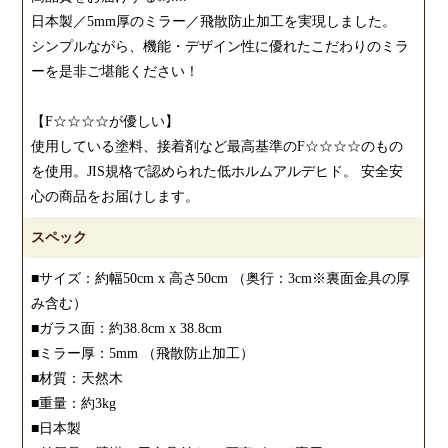
日本製／5mm厚のミラー／飛散防止加工を実現しました。
シンプルながら、機能・デザイン性に優れたこだわりのミラ
ーを是非ご堪能ください！
【F☆☆☆☆が優しい】
使用している塗料、接着剤など最高基準のF☆☆☆☆のもの
を使用。JIS規格で認められた低ホルムアルデヒド。 安全安
心の商品をお届けします。
スペック
■サイズ：約幅50cm x 高さ50cm （奥行：3cm※裏面金具の厚
み含む）
■ガラス面：約38.8cm x 38.8cm
■ミラー厚：5mm （飛散防止加工）
■材質：天然木
■重量：約3kg
■日本製