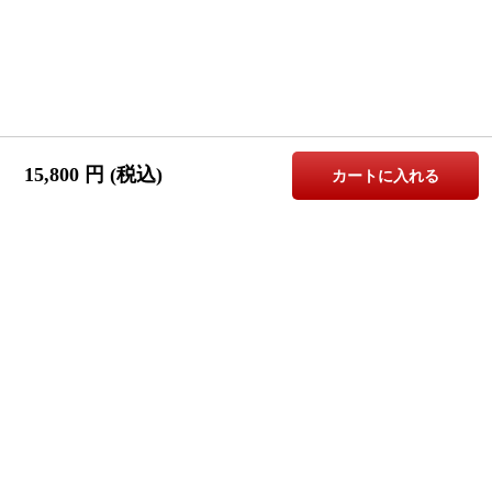
15,800
円 (税込)
カートに入れる
↑
↑
ご購入は
PAGE
こちら
TOP
お問合せはこちら
株式会社Canffy（キャンフィ）
info@canffy.com