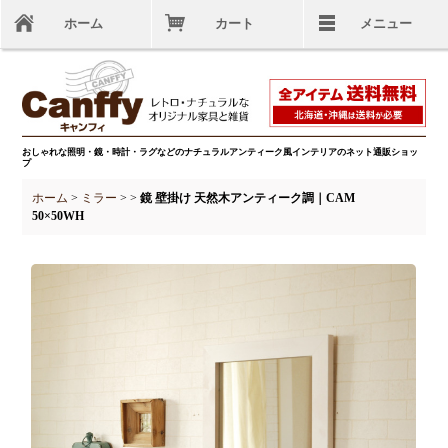
ホーム
カート
メニュー
おしゃれな照明・鏡・時計・ラグなどのナチュラルアンティーク風インテリアのネット通販ショッ
プ
ホーム
>
ミラー
>
>
鏡 壁掛け 天然木アンティーク調｜CAM
50×50WH