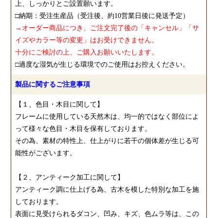
上、しっかりとご設置願います。
□納期：受注生産品（受注後、約10営業日後に発送予定）
→オーダー商品につき、ご注文完了後の「キャンセル」「サ
イズやカラー等の変更」はお受けできません。
十分にご検討の上、ご購入お願いいたします。
□過度な湿気が生じる環境でのご使用はお控えください。
製品に関するご注意事項
【１、色目・木目に関して】
フレームに使用している天然木は、均一的ではなく部位によ
って様々な色目・木目を保有しております。
その為、素材の特性上、仕上がりに若干の個体差が生じる可
能性がございます。
【２、アンティーク加工に関して】
アンティーク調に仕上げる為、古木を模した特別な加工を施
しております。
表面に見受けられるダコン、凹み、キズ、色ムラ等は、この