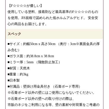
【F☆☆☆☆が優しい】
使用している塗料、接着剤など最高基準のF☆☆☆☆のもの
を使用。JIS規格で認められた低ホルムアルデヒド。 安全安
心の商品をお届けします。
スペック
■サイズ：約幅50cm x 高さ50cm （奥行：3cm※裏面金具の厚
み含む）
■ガラス面：約38.8cm x 38.8cm
■ミラー厚：5mm （飛散防止加工）
■材質：天然木
■重量：約3kg
■日本製
■付属品：壁掛け用金具付き （石膏ボード専用）
※石膏ボード以外の壁にはご使用にならないでください。
※石膏ボード以外の壁への取り付けの際は、
市販のネジをご利用になる等、壁の素材や対荷重をご考慮の