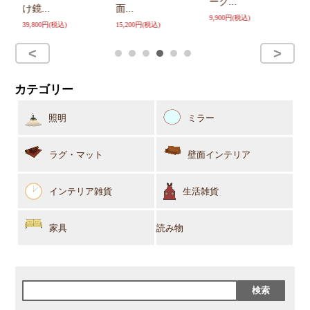
ーク...
け鏡...
面...
型 
9,900円(税込)
39,800円(税込)
15,200円(税込)
26
カテゴリー
照明
ミラー
ラグ・マット
壁面インテリア
インテリア雑貨
生活雑貨
家具
読み物