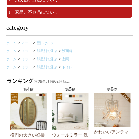
↓ 返品、不良品について
category
>
>
ホーム
ミラー
壁掛けミラー
>
>
>
ホーム
ミラー
部屋別で選ぶ
洗面所
>
>
>
ホーム
ミラー
部屋別で選ぶ
玄関
>
>
>
ホーム
ミラー
部屋別で選ぶ
トイレ
ランキング
2026年7月売れ筋商品
かわいいアンティ
楕円の大きい壁掛
ウォールミラー 洗
ホ