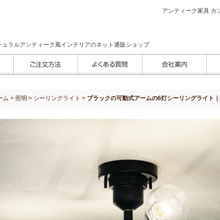
アンティーク家具 カン
チュラルアンティーク風インテリアのネット通販ショップ
ーム
>
照明
>
シーリングライト
>
ブラックの可動式アームの6灯シーリングライト｜As