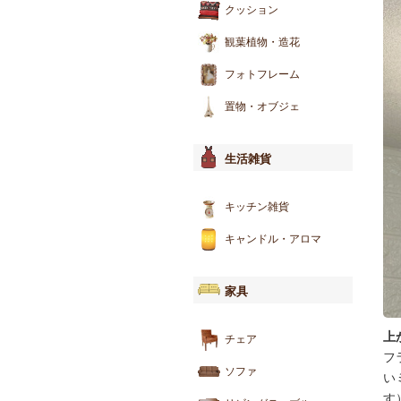
クッション
観葉植物・造花
フォトフレーム
置物・オブジェ
生活雑貨
キッチン雑貨
キャンドル・アロマ
家具
上
チェア
フ
ソファ
い
す