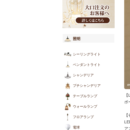
照明
シーリングライト
ペンダントライト
シャンデリア
プチシャンデリア
【
テーブルランプ
ボ
ウォールランプ
【
フロアランプ
L
電球
ア