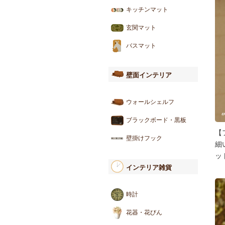
キッチンマット
玄関マット
バスマット
壁面インテリア
ウォールシェルフ
ブラックボード・黒板
【
壁掛けフック
細
ッ
インテリア雑貨
時計
花器・花びん