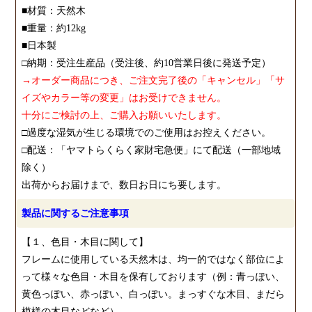
■材質：天然木
■重量：約12kg
■日本製
□納期：受注生産品（受注後、約10営業日後に発送予定）
→オーダー商品につき、ご注文完了後の「キャンセル」「サ
イズやカラー等の変更」はお受けできません。
十分にご検討の上、ご購入お願いいたします。
□過度な湿気が生じる環境でのご使用はお控えください。
□配送：「ヤマトらくらく家財宅急便」にて配送（一部地域
除く）
出荷からお届けまで、数日お日にち要します。
製品に関するご注意事項
【１、色目・木目に関して】
フレームに使用している天然木は、均一的ではなく部位によ
って様々な色目・木目を保有しております（例：青っぽい、
黄色っぽい、赤っぽい、白っぽい。まっすぐな木目、まだら
模様の木目などなど）。