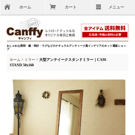
ホーム
カート
メニュー
おしゃれな照明・鏡・時計・ラグなどのナチュラルアンティーク風インテリアのネット通販ショッ
プ
ホーム
>
ミラー
>
大型アンテイークスタンドミラー｜CAM-
STAND 50x160