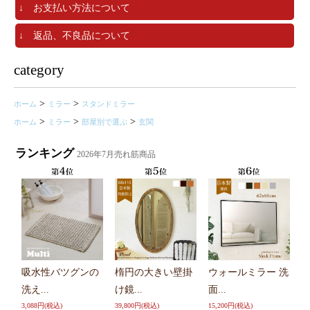
↓ お支払い方法について
↓ 返品、不良品について
category
>
>
ホーム
ミラー
スタンドミラー
>
>
>
ホーム
ミラー
部屋別で選ぶ
玄関
ランキング
2026年7月売れ筋商品
吸水性バツグンの
楕円の大きい壁掛
ウォールミラー 洗
ホ
ー
洗え...
け鏡...
面...
9,
3,088円(税込)
39,800円(税込)
15,200円(税込)