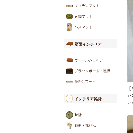
キッチンマット
玄関マット
バスマット
壁面インテリア
ウォールシェルフ
ブラックボード・黒板
壁掛けフック
【
シ
インテリア雑貨
シ
時計
花器・花びん