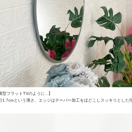
薄型フラットTVのように...】
行1.7cmという薄さ。エッジはテーパー加工をほどこしスッキリとした印