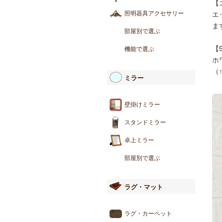
【
照明器具アクセサリー
エ
ま
部屋別で選ぶ
【
機能で選ぶ
ホ
（
ミラー
壁掛けミラー
スタンドミラー
卓上ミラー
部屋別で選ぶ
ラグ・マット
ラグ・カーペット