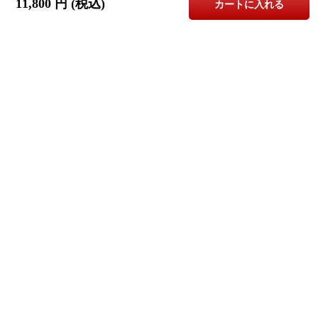
11,800
円 (税込)
カートに入れる
お問合せはこちら
株式会社Canffy（キャンフィ）
info@canffy.com
06-7493-2219
※お電話でのお問合せ受付時間
平日 10:00～12:00 13:00～17:00
誠に恐縮ではございますが、お電話は上記時間内にお願い致します。