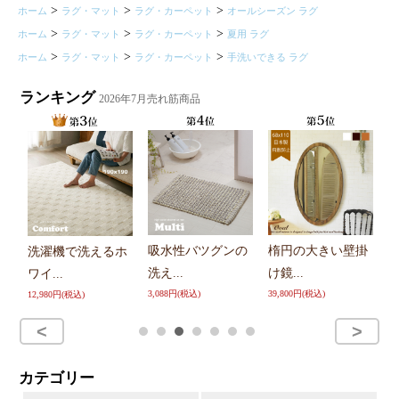
>
>
>
ホーム
ラグ・マット
ラグ・カーペット
オールシーズン ラグ
>
>
>
ホーム
ラグ・マット
ラグ・カーペット
夏用 ラグ
>
>
>
ホーム
ラグ・マット
ラグ・カーペット
手洗いできる ラグ
ランキング
2026年7月売れ筋商品
吸水性バツグンの
楕円の大きい壁掛
ウォールミラー 洗
ホ
ー
洗え...
け鏡...
面...
9,
3,088円(税込)
39,800円(税込)
15,200円(税込)
カテゴリー