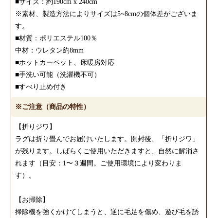
■サイズ：約190cm x 240cm
※素材、製造方法によりサイズは5~8cmの個体差がございま
す。
■材質：ポリエステル100％
中材：ウレタン約8mm
■ホットカーペット、床暖房対応
■手洗い可能（洗濯機不可）
■すべり止め付き
※ご注意（商品の特性）
【折りジワ】
ラグは折り畳んでお届けいたします。開封後、「折りジワ」
が残ります。しばらくご使用いただきますと、自然に解消さ
れます（目安：1〜３週間。ご使用環境により変わりま
す）。
【お掃除】
掃除機を強くかけてしまうと、逆に毛足を傷め、遊び毛を誘