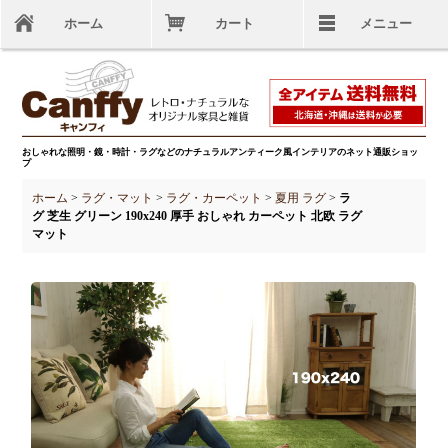
ホーム
カート
メニュー
おしゃれな照明・鏡・時計・ラグなどのナチュラルアンティーク風インテリアのネット通販ショッ
プ
ホーム
>
ラグ・マット
>
ラグ・カーペット
>
夏用 ラグ
>
ラ
グ 芝生 グリーン 190x240 厚手 おしゃれ カーペット 北欧 ラグ
マット