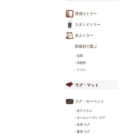
壁掛けミラー
スタンドミラー
卓上ミラー
部屋別で選ぶ
-
玄関
-
洗面所
-
トイレ
ラグ・マット
ラグ・カーペット
-
全アイテム
-
オールシーズン ラグ
-
冬用 ラグ
-
夏用 ラグ