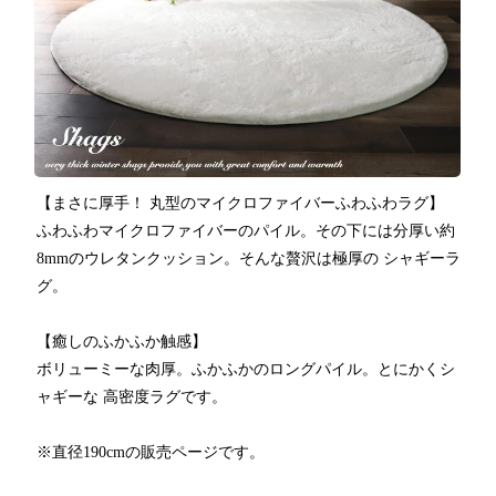
【まさに厚手！ 丸型のマイクロファイバーふわふわラグ】
ふわふわマイクロファイバーのパイル。その下には分厚い約
8mmのウレタンクッション。そんな贅沢は極厚の シャギーラ
グ。
【癒しのふかふか触感】
ボリューミーな肉厚。ふかふかのロングパイル。とにかくシ
ャギーな 高密度ラグです。
※直径190cmの販売ページです。