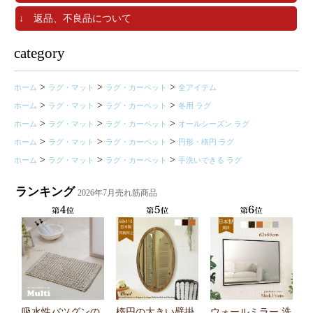
↓ 返品、不良品について
category
>
>
>
ホーム
ラグ・マット
ラグ・カーペット
全アイテム
>
>
>
ホーム
ラグ・マット
ラグ・カーペット
冬用 ラグ
>
>
>
ホーム
ラグ・マット
ラグ・カーペット
オールシーズン ラグ
>
>
>
ホーム
ラグ・マット
ラグ・カーペット
円形・楕円 ラグ
>
>
>
ホーム
ラグ・マット
ラグ・カーペット
手洗いできる ラグ
ランキング
2026年7月売れ筋商品
吸水性バツグンの
楕円の大きい壁掛
ウォールミラー 洗
ホ