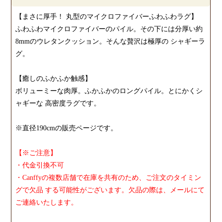
【まさに厚手！ 丸型のマイクロファイバーふわふわラグ】
ふわふわマイクロファイバーのパイル。その下には分厚い約
8mmのウレタンクッション。そんな贅沢は極厚の シャギーラ
グ。
【癒しのふかふか触感】
ボリューミーな肉厚。ふかふかのロングパイル。とにかくシ
ャギーな 高密度ラグです。
※直径190cmの販売ページです。
【※ご注意】
・代金引換不可
・Canffyの複数店舗で在庫を共有のため、ご注文のタイミン
グで欠品 する可能性がございます。欠品の際は、メールにて
ご連絡いたします。