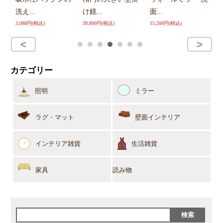
ー
洗え...
け鏡...
面...
9,
3,088円(税込)
39,800円(税込)
15,200円(税込)
カテゴリー
照明
ミラー
ラグ・マット
壁面インテリア
インテリア雑貨
生活雑貨
家具
読み物