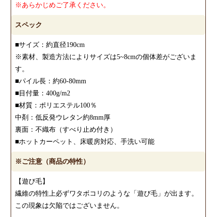
※あらかじめご了承ください。
スペック
■サイズ：約直径190cm
※素材、製造方法によりサイズは5~8cmの個体差がございま
す。
■パイル長：約60-80mm
■目付量：400g/m2
■材質：ポリエステル100％
中剤：低反発ウレタン約8mm厚
裏面：不織布（すべり止め付き）
■ホットカーペット、床暖房対応、手洗い可能
※ご注意（商品の特性）
【遊び毛】
繊維の特性上必ずワタボコリのような「遊び毛」が出ます。
この現象は欠陥ではございません。